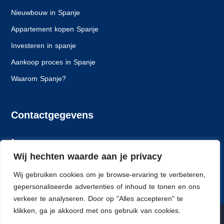
Nieuwbouw in Spanje
Appartement kopen Spanje
Investeren in spanje
Aankoop proces in Spanje
Waarom Spanje?
Contactgegevens
+31 6 24261628
Wij hechten waarde aan je privacy
info@spaansewoning.nl
Wij gebruiken cookies om je browse-ervaring te verbeteren,
Dlorentzweg 14, 3208 LJ Spijkenisse
gepersonaliseerde advertenties of inhoud te tonen en ons
verkeer te analyseren. Door op "Alles accepteren" te
klikken, ga je akkoord met ons gebruik van cookies.
© Spaanse Woning - All rights reserved