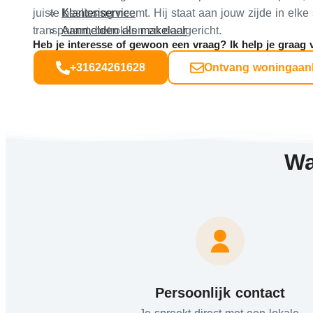
juiste beslissing neemt. Hij staat aan jouw zijde in el
Klantenservice
transparant, betrokken en doelgericht.
Aanmelden als makelaar
Heb je interesse of gewoon een vraag? Ik help je graag v
+31624261628
Ontvang woningaa
Wa
Persoonlijk contact