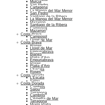
Murcia
San Pedro
Cartagena
La Manga del Mar Menor
San Pedro
Santiago de la Ribera
La Manga del Mar Menor
Mazarron
Santiago de la Ribera
Camposol
Mazarron
Costa Brava
Camposol
Lloret de Mar
Costa Brava
Blanes
Lloret de Mar
Empuriabrava
Blanes
Platja d’Aro
Empuriabrava
Roses
Platja d’Aro
L’Escala
Roses
Costa Dorada
L’Escala
Salou
Costa Dorada
Cambrils
Salou
Tarragona
Cambrils
L’Ametlla de Mar
Tarragona
Miami Platja