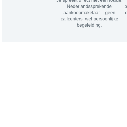
Je spreekt direct met een lokale,
Nederlandssprekende
b
aankoopmakelaar – geen
callcenters, wel persoonlijke
begeleiding.