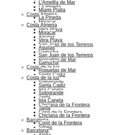
L’Ametlla de Mar
La Pineda
Miami Platja
Costa Almeria
La Pineda
Mojacar
Costa Almeria
Vera Playa
Mojacar
Aguilas
Vera Playa
San Juan de los Terreros
Aguilas
Garrucha
San Juan de los Terreros
Roquetas de Mar
Garrucha
Costa de la luz
Roquetas de Mar
Santa Cadiz
Costa de la luz
Sotogrande
Santa Cadiz
Isla Canela
Sotogrande
Tarifa
Isla Canela
Chiclana de la Frontera
Tarifa
Conil de la Frontera
Chiclana de la Frontera
Barcelona
Conil de la Frontera
Sitges
Barcelona
Alella