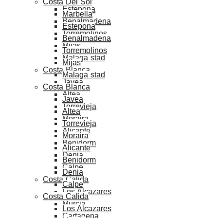
Costa Del Sol
Estepona
Marbella
Benalmadena
Estepona
Torremolinos
Benalmadena
Mijas
Torremolinos
Malaga stad
Mijas
Costa Blanca
Malaga stad
Javea
Costa Blanca
Altea
Javea
Torrevieja
Altea
Moraira
Torrevieja
Alicante
Moraira
Benidorm
Alicante
Denia
Benidorm
Calpe
Denia
Costa Calida
Calpe
Los Alcazares
Costa Calida
Murcia
Los Alcazares
Cartagena