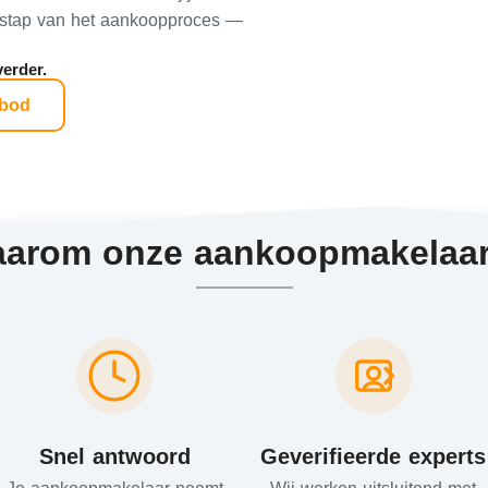
ke stap van het aankoopproces —
erder.​
nbod
arom onze aankoopmakelaa
Snel antwoord
Geverifieerde experts