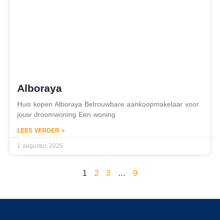
Alboraya
Huis kopen Alboraya Betrouwbare aankoopmakelaar voor
jouw droomwoning Een woning
LEES VERDER »
1 augustus 2025
1
2
3
…
9