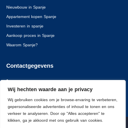
Nieuwbouw in Spanje
Appartement kopen Spanje
Investeren in spanje
Aankoop proces in Spanje
Waarom Spanje?
Contactgegevens
+31 6 24261628
Wij hechten waarde aan je privacy
info@spaansewoning.nl
Wij gebruiken cookies om je browse-ervaring te verbeteren,
Dlorentzweg 14, 3208 LJ Spijkenisse
gepersonaliseerde advertenties of inhoud te tonen en ons
verkeer te analyseren. Door op "Alles accepteren" te
klikken, ga je akkoord met ons gebruik van cookies.
© Spaanse Woning - All rights reserved