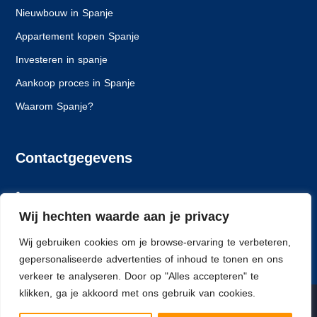
Nieuwbouw in Spanje
Appartement kopen Spanje
Investeren in spanje
Aankoop proces in Spanje
Waarom Spanje?
Contactgegevens
+31 6 24261628
Wij hechten waarde aan je privacy
info@spaansewoning.nl
Wij gebruiken cookies om je browse-ervaring te verbeteren,
Dlorentzweg 14, 3208 LJ Spijkenisse
gepersonaliseerde advertenties of inhoud te tonen en ons
verkeer te analyseren. Door op "Alles accepteren" te
klikken, ga je akkoord met ons gebruik van cookies.
© Spaanse Woning - All rights reserved