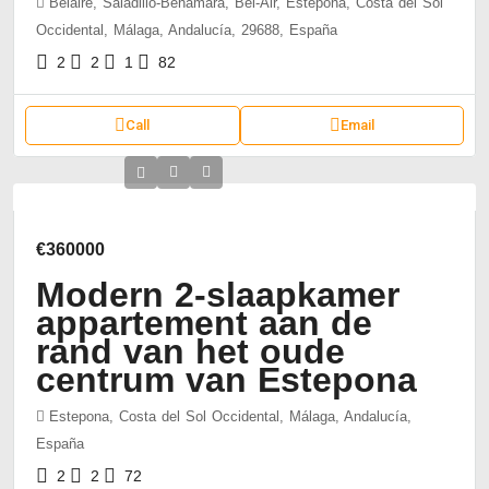
Belaire, Saladillo-Benamara, Bel-Air, Estepona, Costa del Sol
Occidental, Málaga, Andalucía, 29688, España
2
2
1
82
Call
Email
€360000
Modern 2-slaapkamer
appartement aan de
rand van het oude
centrum van Estepona
Estepona, Costa del Sol Occidental, Málaga, Andalucía,
España
2
2
72