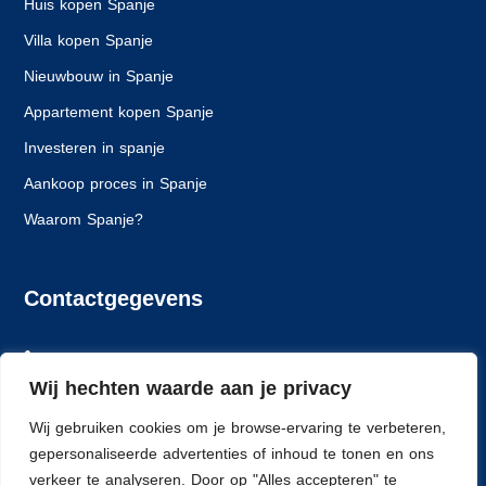
Huis kopen Spanje
Villa kopen Spanje
Nieuwbouw in Spanje
Appartement kopen Spanje
Investeren in spanje
Aankoop proces in Spanje
Waarom Spanje?
Contactgegevens
+31 6 24261628
Wij hechten waarde aan je privacy
info@spaansewoning.nl
Wij gebruiken cookies om je browse-ervaring te verbeteren,
Dlorentzweg 14, 3208 LJ Spijkenisse
gepersonaliseerde advertenties of inhoud te tonen en ons
verkeer te analyseren. Door op "Alles accepteren" te