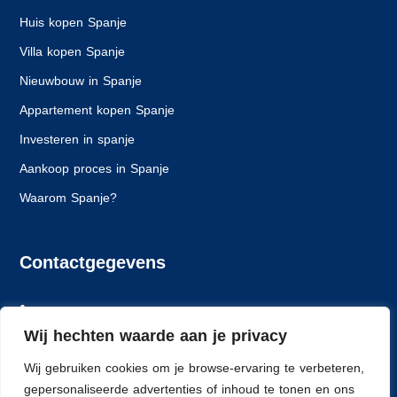
Huis kopen Spanje
Villa kopen Spanje
Nieuwbouw in Spanje
Appartement kopen Spanje
Investeren in spanje
Aankoop proces in Spanje
Waarom Spanje?
Contactgegevens
+31 6 24261628
Wij hechten waarde aan je privacy
info@spaansewoning.nl
Wij gebruiken cookies om je browse-ervaring te verbeteren,
Dlorentzweg 14, 3208 LJ Spijkenisse
gepersonaliseerde advertenties of inhoud te tonen en ons